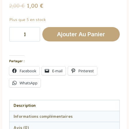
Le
Le
2,00
€
1,00
€
prix
prix
Plus que 5 en stock
initial
actuel
quantité
était :
est :
Ajouter Au Panier
de
2,00 €.
1,00 €.
Fondant
Parfumé
Eucalyptus
Partager :
Facebook
E-mail
Pinterest
WhatsApp
Description
Informations complémentaires
Avis (0)