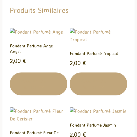
g
Produits Similaires
e
m
e
n
t
Fondant Parfumé Ange –
…
Angel
Fondant Parfumé Tropical
2,00
€
2,00
€
Ajouter Au
Ajouter Au
Panier
Panier
Fondant Parfumé Jasmin
Fondant Parfumé Fleur De
2,00
€