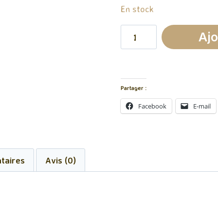
En stock
quantité
Ajo
de
Fondant
Parfumé
Partager :
Licorne
Facebook
E-mail
taires
Avis (0)