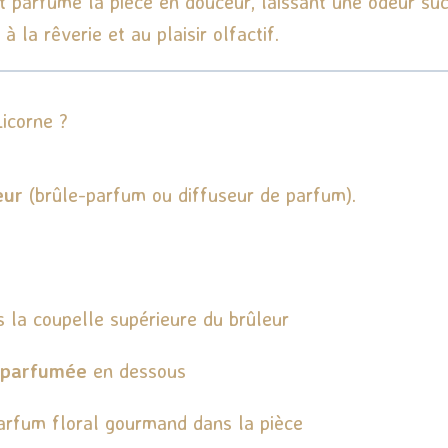
t parfume la pièce en douceur, laissant une odeur suc
à la rêverie et au plaisir olfactif.
icorne ?
eur
(brûle-parfum ou diffuseur de parfum).
 la coupelle supérieure du brûleur
 parfumée
en dessous
parfum floral gourmand dans la pièce