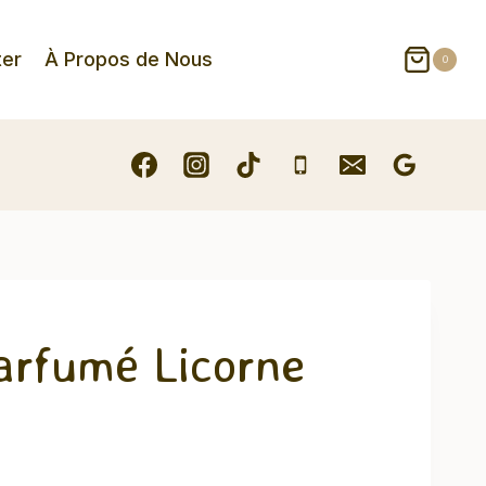
ter
À Propos de Nous
0
arfumé Licorne