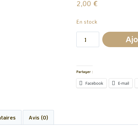
2,00
€
En stock
quantité
Ajo
de
Fondant
Parfumé
Partager :
Cerise
Facebook
E-mail
Noire
taires
Avis (0)