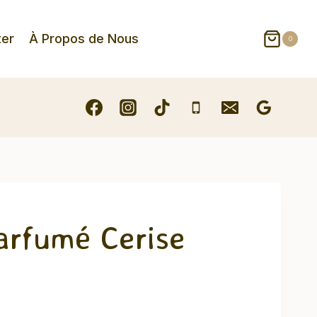
ter
À Propos de Nous
0
arfumé Cerise