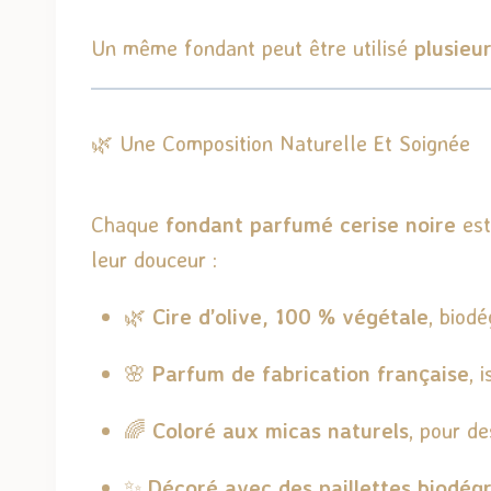
Un même fondant peut être utilisé
plusieur
🌿 Une Composition Naturelle Et Soignée
Chaque
fondant parfumé cerise noire
est
leur douceur :
🌿
Cire d’olive, 100 % végétale
, biod
🌸
Parfum de fabrication française
, 
🌈
Coloré aux micas naturels
, pour d
✨
Décoré avec des paillettes biodég