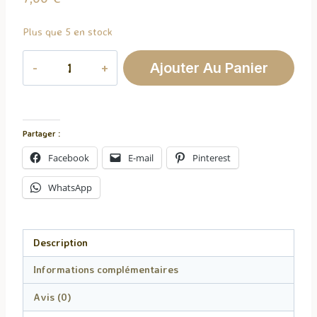
Plus que 5 en stock
quantité
Ajouter Au Panier
de
Tablette
De
Fondants
Partager :
Pets
Facebook
E-mail
Pinterest
De
Singe
WhatsApp
Description
Informations complémentaires
Avis (0)