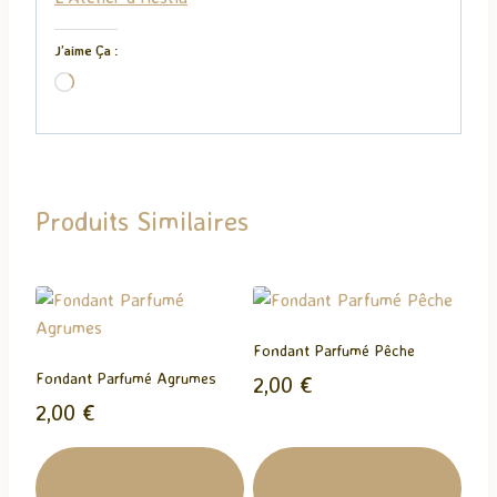
J’aime Ça :
C
h
a
r
g
Produits Similaires
e
m
e
n
t
Fondant Parfumé Pêche
…
Fondant Parfumé Agrumes
2,00
€
2,00
€
Ajouter Au
Ajouter Au