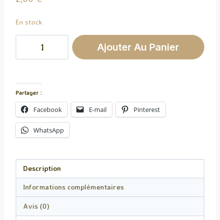
En stock
quantité
Ajouter Au Panier
de
Fondant
Parfumé
Douceur
Partager :
Bébé
Facebook
E-mail
Pinterest
WhatsApp
Description
Informations complémentaires
Avis (0)