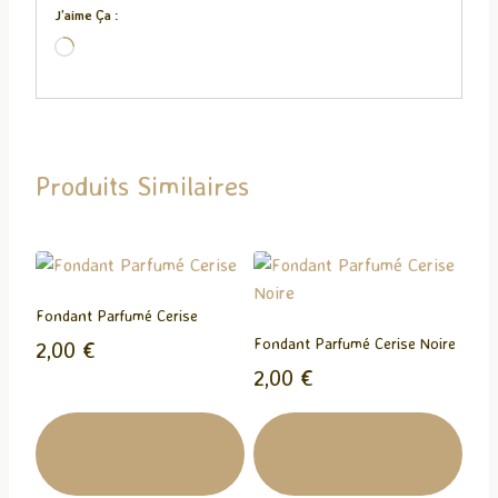
J’aime Ça :
C
h
a
r
g
Produits Similaires
e
m
e
n
t
Fondant Parfumé Cerise
…
Fondant Parfumé Cerise Noire
2,00
€
2,00
€
Ajouter Au
Ajouter Au
Panier
Panier