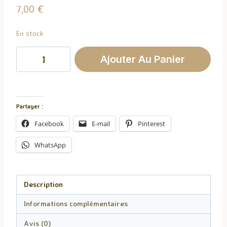
7,00
€
En stock
quantité
Ajouter Au Panier
de
Tablette
De
Fondants
Partager :
Fruit
Facebook
E-mail
Pinterest
Du
Dragon
WhatsApp
Description
Informations complémentaires
Avis (0)