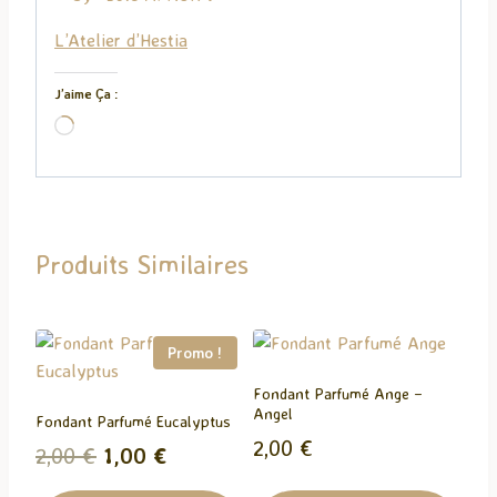
L’Atelier d’Hestia
J’aime Ça :
C
h
a
r
g
Produits Similaires
e
m
e
n
Promo !
t
Fondant Parfumé Ange –
…
Angel
Fondant Parfumé Eucalyptus
2,00
€
Le
Le
2,00
€
1,00
€
prix
prix