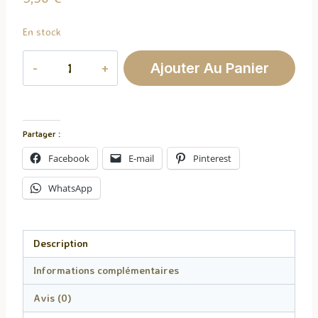
En stock
quantité
Ajouter Au Panier
de
Suspension
de
Penderie
Partager :
Fruit
Facebook
E-mail
Pinterest
du
Dragon
WhatsApp
Description
Informations complémentaires
Avis (0)