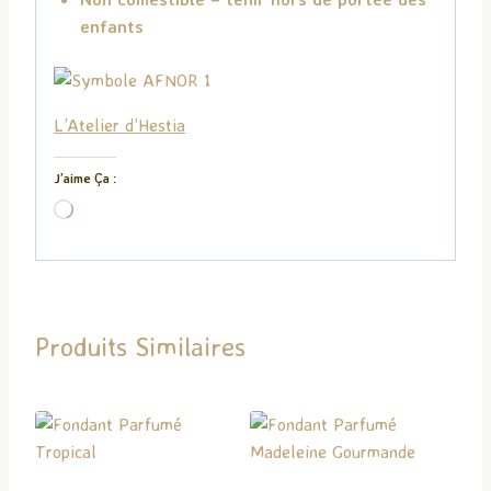
enfants
L’Atelier d’Hestia
J’aime Ça :
C
h
a
r
g
Produits Similaires
e
m
e
n
t
…