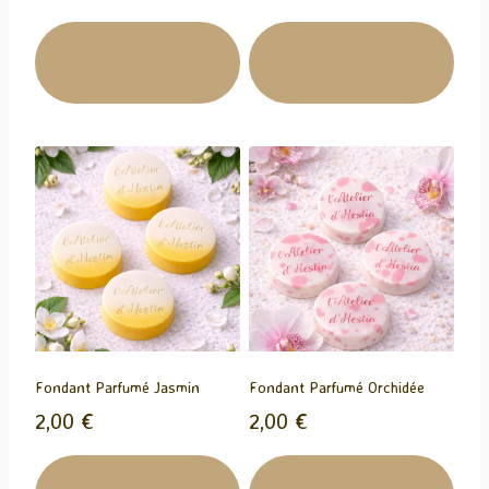
Ajouter Au
Ajouter Au
Panier
Panier
Fondant Parfumé Jasmin
Fondant Parfumé Orchidée
2,00
€
2,00
€
Ajouter Au
Ajouter Au