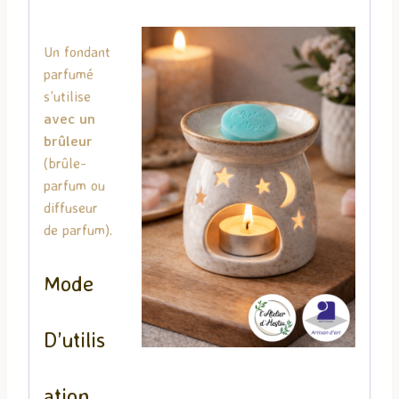
Un fondant
parfumé
s’utilise
avec un
brûleur
(brûle-
parfum ou
diffuseur
de parfum).
Mode
D’utilis
Ation