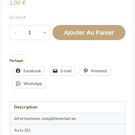
2,00
€
En stock
quantité
Ajouter Au Panier
de
Fondant
Parfumé
Today
Partager :
-
Facebook
E-mail
Pinterest
Boss
Bottled
WhatsApp
Description
Informations complémentaires
Avis (0)