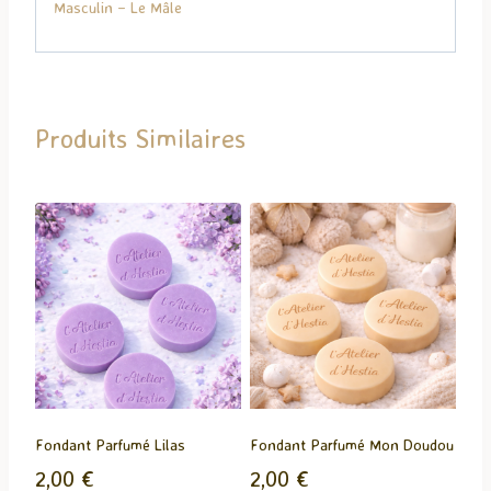
Masculin – Le Mâle
e
n
t
…
Produits Similaires
Fondant Parfumé Lilas
Fondant Parfumé Mon Doudou
2,00
€
2,00
€