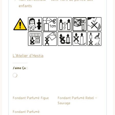
enfants
L’Atelier d’Hestia
J’aime Ça :
C
h
a
r
Fondant Parfumé Figue
Fondant Parfumé Rebel –
g
Sauvage
e
Fondant Parfumé
m