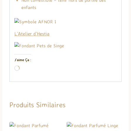
enfants
L’Atelier d’Hestia
J’aime Ça :
C
h
a
r
g
Produits Similaires
e
m
e
n