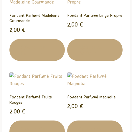
t
…
Fondant Parfumé Madeleine
Fondant Parfumé Linge Propre
Gourmande
2,00
€
2,00
€
Ajouter Au
Ajouter Au
Panier
Panier
Fondant Parfumé Fruits
Fondant Parfumé Magnolia
Rouges
2,00
€
2,00
€
Ajouter Au
Ajouter Au