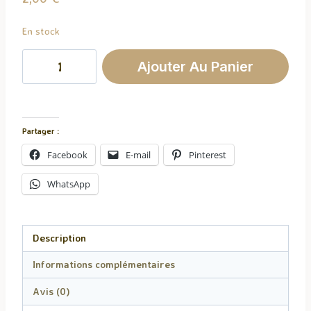
En stock
quantité
Ajouter Au Panier
de
Fondant
Parfumé
Pets
Partager :
de
Facebook
E-mail
Pinterest
Singe
WhatsApp
Description
Informations complémentaires
Avis (0)