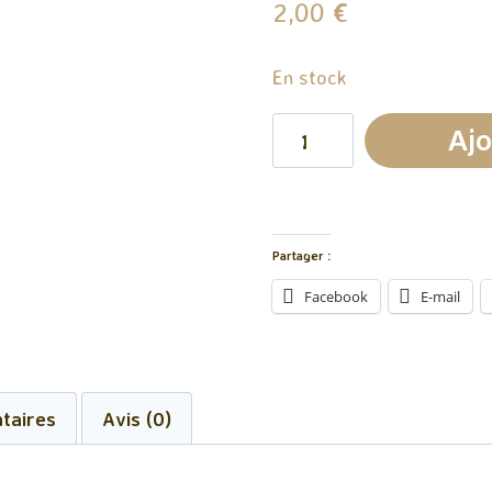
2,00
€
En stock
quantité
Ajo
de
Fondant
Parfumé
Partager :
Fruit
Facebook
E-mail
Du
Dragon
taires
Avis (0)