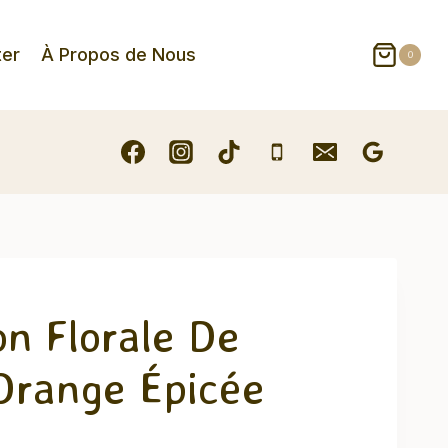
ter
À Propos de Nous
0
n Florale De
Orange Épicée