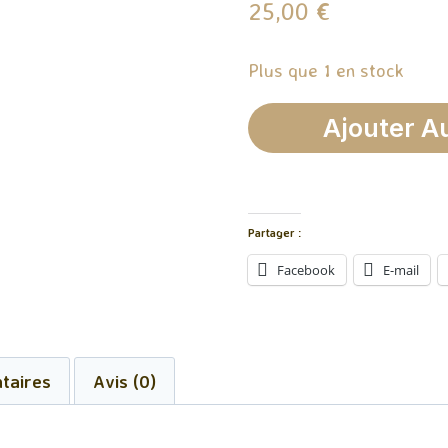
25,00
€
Plus que 1 en stock
quantité
Ajouter A
de
Composition
Florale
Partager :
De
Facebook
E-mail
Fondants
Orange
Épicée
taires
Avis (0)