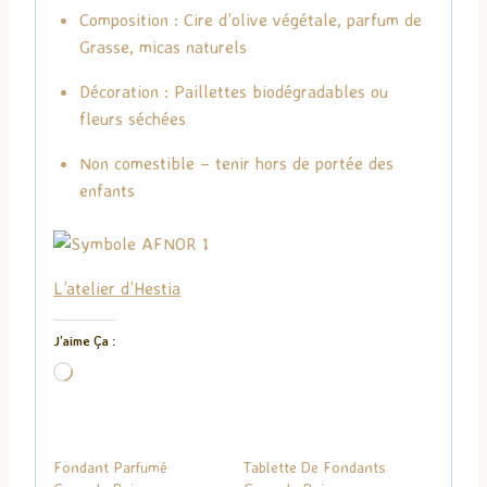
Composition : Cire d’olive végétale, parfum de
Grasse, micas naturels
Décoration : Paillettes biodégradables ou
fleurs séchées
Non comestible – tenir hors de portée des
enfants
L’atelier d’Hestia
J’aime Ça :
C
h
a
r
Fondant Parfumé
Tablette De Fondants
g