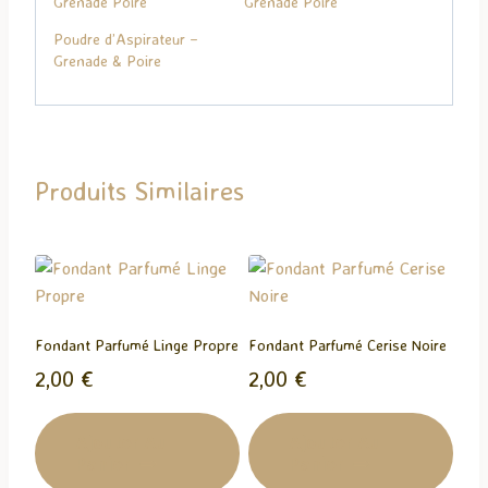
Grenade Poire
Grenade Poire
e
Poudre d’Aspirateur –
m
Grenade & Poire
e
n
t
…
Produits Similaires
Fondant Parfumé Linge Propre
Fondant Parfumé Cerise Noire
2,00
€
2,00
€
Ajouter Au
Ajouter Au
Panier
Panier