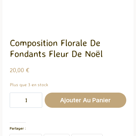
Composition Florale De
Fondants Fleur De Noël
20,00
€
Plus que 3 en stock
quantité
Ajouter Au Panier
de
Composition
Florale
De
Partager :
Fondants