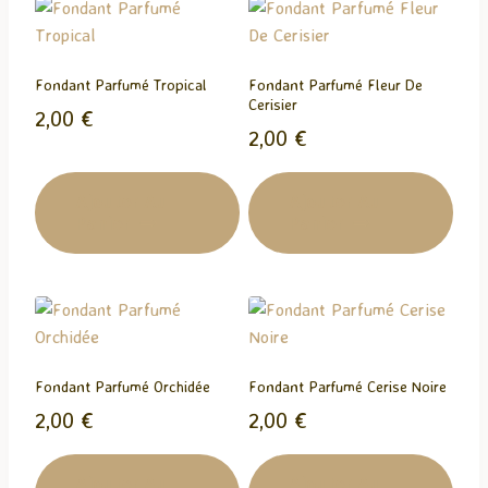
n
t
…
Fondant Parfumé Tropical
Fondant Parfumé Fleur De
Cerisier
2,00
€
2,00
€
Ajouter Au
Ajouter Au
Panier
Panier
Fondant Parfumé Orchidée
Fondant Parfumé Cerise Noire
2,00
€
2,00
€
Ajouter Au
Ajouter Au