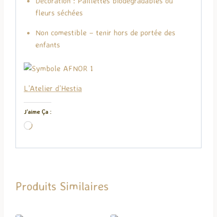
Décoration : Paillettes biodégradables ou
fleurs séchées
Non comestible – tenir hors de portée des
enfants
L’Atelier d’Hestia
J’aime Ça :
C
h
a
r
g
Produits Similaires
e
m
e