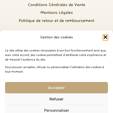
Conditions Générales de Vente
Mentions Légales
Politique de retour et de remboursement
Gestion des cookies
Ce site utilise des cookies nécessaires à son bon fonctionnement ainsi que,
avec votre accord, des cookies permettant d’améliorer votre expérience et
de mesurer l’audience du site.
Vous pouvez accepter, refuser ou personnaliser l’utilisation des cookies à
Expédition rapide depuis la France / Paiement
tout moment.
sécurisé
Accepter
0
Refuser
© 2026 L'Atelier d'Hestia - Thème WordPress par
Personnaliser