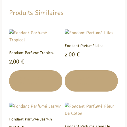
…
Produits Similaires
Fondant Parfumé Lilas
Fondant Parfumé Tropical
2,00
€
2,00
€
Ajouter Au
Ajouter Au
Panier
Panier
Fondant Parfumé Jasmin
Fondant Parfumé Fleur De