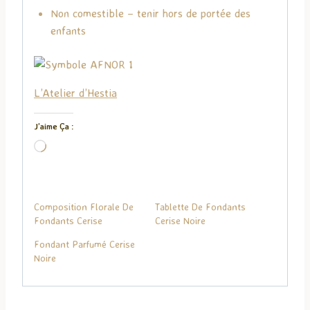
Non comestible – tenir hors de portée des
enfants
L’Atelier d’Hestia
J’aime Ça :
C
h
a
r
Composition Florale De
Tablette De Fondants
g
Fondants Cerise
Cerise Noire
e
Fondant Parfumé Cerise
m
Noire
e
n
t