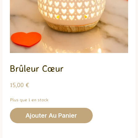
Brûleur Cœur
15,00
€
Plus que 1 en stock
quantité
Ajouter Au Panier
de
Brûleur
Cœur