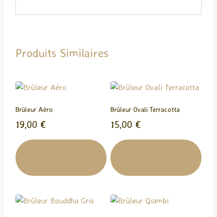
h
a
r
g
Produits Similaires
e
m
e
n
t
Brûleur Aéro
Brûleur Ovali Terracotta
…
19,00
€
15,00
€
Ajouter Au
Ajouter Au
Panier
Panier