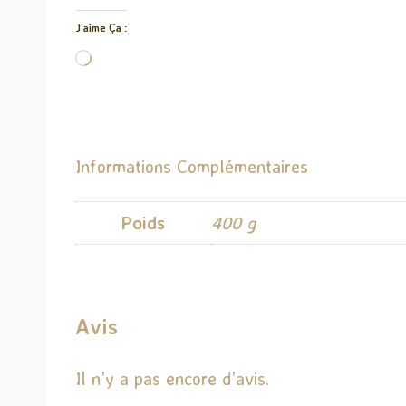
J’aime Ça :
C
h
a
r
Informations Complémentaires
g
e
Poids
400 g
m
e
n
t
Avis
…
Il n’y a pas encore d’avis.