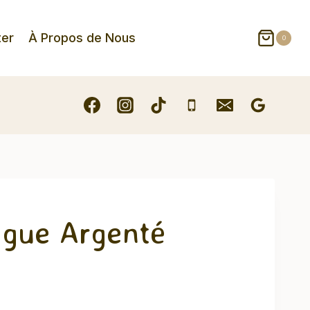
ter
À Propos de Nous
0
ague Argenté