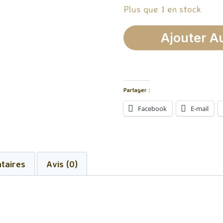
Plus que 1 en stock
quantité
Ajouter A
de
Brûleur
Vague
Partager :
Argenté
Facebook
E-mail
taires
Avis (0)