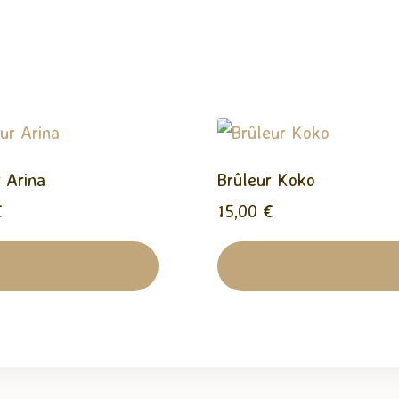
 Arina
Brûleur Koko
€
15,00
€
outer Au Panier
Ajouter Au Panier