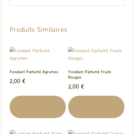
a
r
g
Produits Similaires
e
m
e
n
t
…
Fondant Parfumé Agrumes
Fondant Parfumé Fruits
Rouges
2,00
€
2,00
€
Ajouter Au
Ajouter Au
Panier
Panier