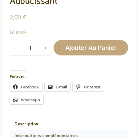
Adoucissant
2,00
€
En stock
quantité
Ajouter Au Panier
de
Fondant
Parfumé
Adoucissant
Partager :
Facebook
E-mail
Pinterest
WhatsApp
Description
Informations complémentaires