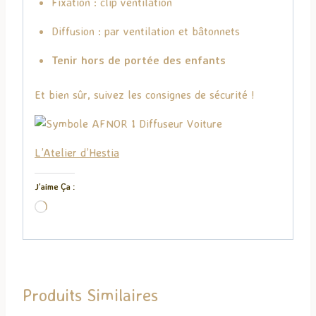
Fixation : clip ventilation
Diffusion : par ventilation et bâtonnets
Tenir hors de portée des enfants
Et bien sûr, suivez les consignes de sécurité !
L’Atelier d’Hestia
J’aime Ça :
C
h
a
r
g
Produits Similaires
e
m