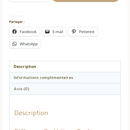
Diffuseur
de
Voiture
Partager :
-
Facebook
E-mail
Pinterest
Vanille
WhatsApp
Description
Informations complémentaires
Avis (0)
Description