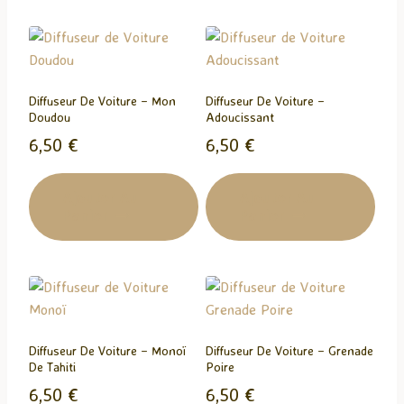
e
n
t
…
Diffuseur De Voiture – Mon
Diffuseur De Voiture –
Doudou
Adoucissant
6,50
€
6,50
€
Ajouter Au
Ajouter Au
Panier
Panier
Diffuseur De Voiture – Monoï
Diffuseur De Voiture – Grenade
De Tahiti
Poire
6,50
€
6,50
€