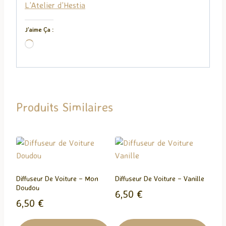
L’Atelier d’Hestia
J’aime Ça :
C
h
a
r
g
Produits Similaires
e
m
e
n
t
…
Diffuseur De Voiture – Mon
Diffuseur De Voiture – Vanille
Doudou
6,50
€
6,50
€