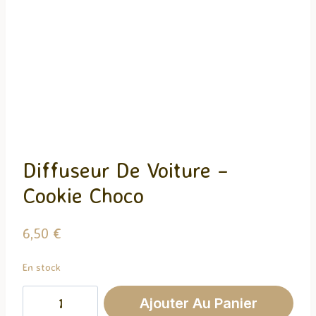
Diffuseur De Voiture –
Cookie Choco
6,50
€
En stock
quantité
Ajouter Au Panier
de