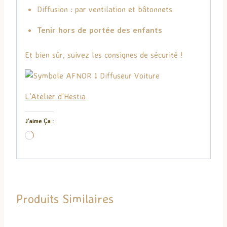
Diffusion : par ventilation et bâtonnets
Tenir hors de portée des enfants
Et bien sûr, suivez les consignes de sécurité !
L’Atelier d’Hestia
J’aime Ça :
C
h
a
r
g
Produits Similaires
e
m
e