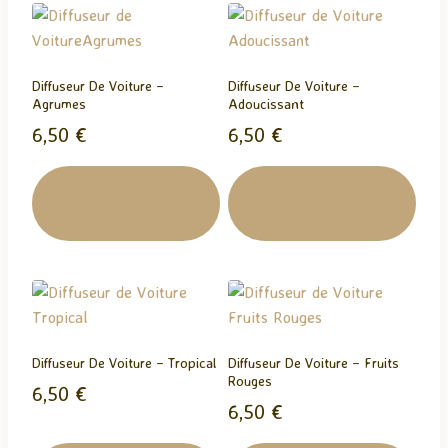
n
t
…
Diffuseur De Voiture –
Diffuseur De Voiture –
Agrumes
Adoucissant
6,50
€
6,50
€
Ajouter Au
Ajouter Au
Panier
Panier
Diffuseur De Voiture – Tropical
Diffuseur De Voiture – Fruits
Rouges
6,50
€
6,50
€