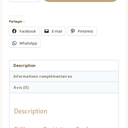
Diffuseur
de
Voiture
Partager :
-
Facebook
E-mail
Pinterest
Cookie
Choco
WhatsApp
Description
Informations complémentaires
Avis (0)
Description