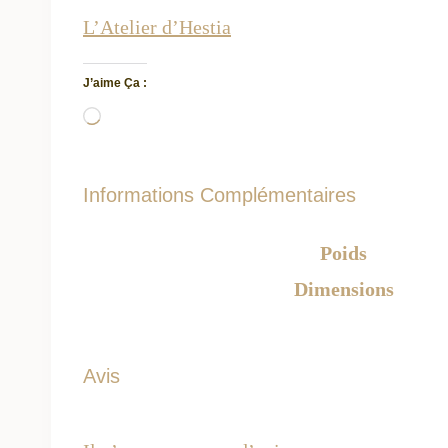
L’Atelier d’Hestia
J’aime Ça :
C
h
a
Informations Complémentaires
r
g
Poids
e
Dimensions
m
e
n
Avis
t
…