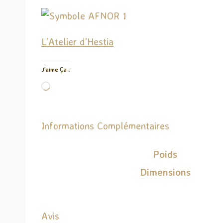
L’Atelier d’Hestia
J’aime Ça :
C
h
a
Informations Complémentaires
r
g
Poids
e
Dimensions
m
e
n
Avis