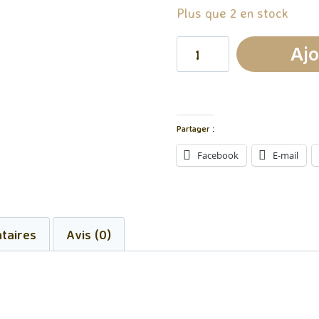
Plus que 2 en stock
quantité
Ajo
de
Brûleur
Moon
Partager :
Noir
Facebook
E-mail
taires
Avis (0)