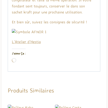
fondant sent toujours, conserver le dans son
sachet kraft pour une prochaine utilisation.
Et bien sûr, suivez les consignes de sécurité !
L’Atelier d’Hestia
J’aime Ça :
C
h
a
r
g
Produits Similaires
e
m
e