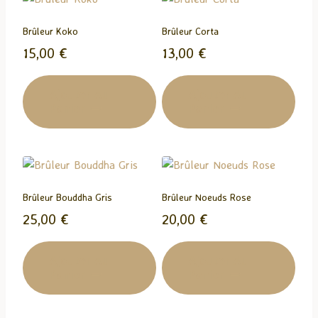
n
t
Brûleur Koko
Brûleur Corta
…
15,00
€
13,00
€
Ajouter Au
Ajouter Au
Panier
Panier
Brûleur Bouddha Gris
Brûleur Noeuds Rose
25,00
€
20,00
€
Ajouter Au
Ajouter Au
Panier
Panier