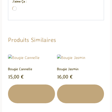
J’aime Ça :
C
h
a
r
g
Produits Similaires
e
m
e
n
t
Bougie Cannelle
Bougie Jasmin
…
15,00
€
16,00
€
Ajouter Au
Ajouter Au
Panier
Panier