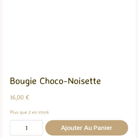
Bougie Choco-Noisette
16,00
€
Plus que 2 en stock
quantité
Ajouter Au Panier
de