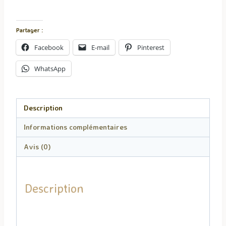
Bougie
Choco-
Noisette
Partager :
Facebook
E-mail
Pinterest
WhatsApp
Description
Informations complémentaires
Avis (0)
Description