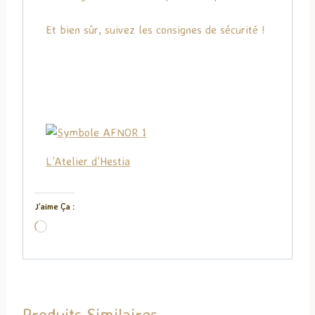
Et bien sûr, suivez les consignes de sécurité !
L’Atelier d’Hestia
J’aime Ça :
C
h
a
r
g
Produits Similaires