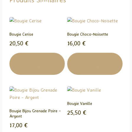
e
m
e
n
t
Bougie Cerise
Bougie Choco-Noisette
…
20,50
€
16,00
€
Ajouter Au
Ajouter Au
Panier
Panier
Bougie Vanille
Bougie Bijou Grenade Poire –
25,50
€
Argent
17,00
€