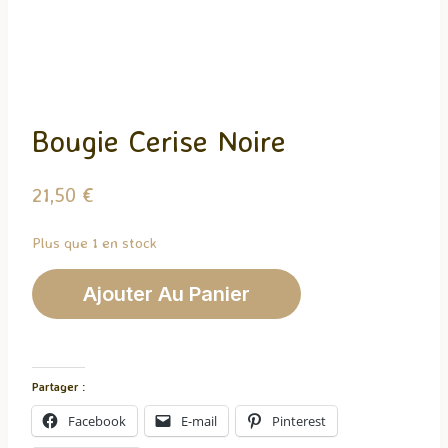
Bougie Cerise Noire
21,50
€
Plus que 1 en stock
quantité
Ajouter Au Panier
de
Bougie
Cerise
Noire
Partager :
Facebook
E-mail
Pinterest